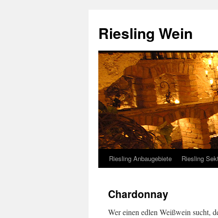
Riesling Wein
Riesling Anbaugebiete
Riesling Sek
Chardonnay
Wer einen edlen Weißwein sucht, d