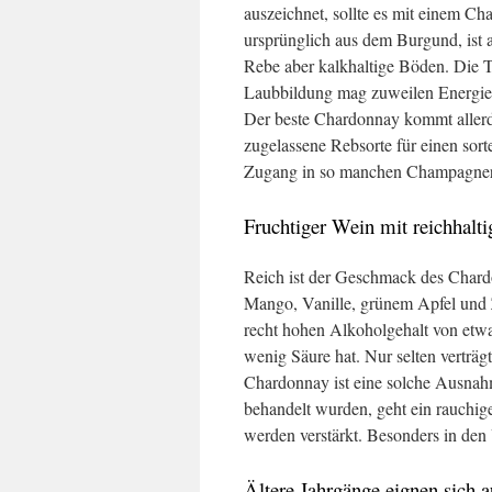
auszeichnet, sollte es mit einem 
ursprünglich aus dem Burgund, ist a
Rebe aber kalkhaltige Böden. Die Tra
Laubbildung mag zuweilen Energie 
Der beste Chardonnay kommt allerdi
zugelassene Rebsorte für einen sor
Zugang in so manchen Champagner
Fruchtiger Wein mit reichha
Reich ist der Geschmack des Char
Mango, Vanille, grünem Apfel und 
recht hohen Alkoholgehalt von etwa 
wenig Säure hat. Nur selten verträ
Chardonnay ist eine solche Ausnahm
behandelt wurden, geht ein rauchi
werden verstärkt. Besonders in den
Ältere Jahrgänge eignen sich a