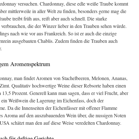
Chardonnay versuchen. Chardonnay, diese edle weiße Traube kommt
ber mittlerweile in aller Welt zu finden, besonders gerne mag die
ube treibt früh aus, reift aber auch schnell. Die starke
verbrauchen, die der Winzer lieber in den Trauben sehen würde.
ngs nach wie vor aus Frankreich. So ist er auch die einzige
tenrein ausgebauten Chablis. Zudem finden die Trauben auch
.
ltigem Aromenspektrum
donnay, man findet Aromen von Stachelbeeren, Melonen, Ananas,
Zimt. Qualitativ hochwertige Weine dieser Rebsorte haben einen
13,5 Prozent. Generell kann man sagen, dass er viel Frucht, aber
gt ein Weißwein die Lagerung im Eichenfass, doch der
e. Da die Innenseiten der Eichenfässer mit offener Flamme
ges Aroma auf den auszubauenden Wein über, die nussigen Noten
 USA schätzt man den auf diese Weise veredelten Chardonnay.
uch für deftige Gerichte