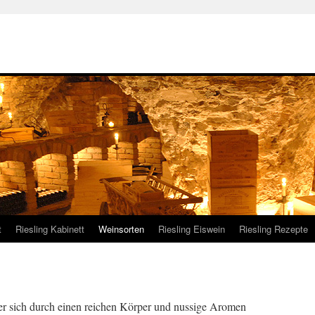
t
Riesling Kabinett
Weinsorten
Riesling Eiswein
Riesling Rezepte
er sich durch einen reichen Körper und nussige Aromen