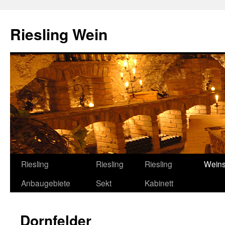
Riesling Wein
Riesling
Riesling
Riesling
Weins
Anbaugebiete
Sekt
Kabinett
Dornfelder